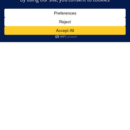
Wszystkie teksty i zdjęcia, są (o ile nie zaznaczono inaczej)
autorstwa zespołu podrozujznami.pl. Oznacza to, że w
myśl ustawy z 4 lutego 1994 roku do nas należą prawa
autorskie i bez naszej zgody nie mogą być przetwarzane