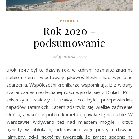
PORADY
Rok 2020 –
podsumowanie
28 grudnia 2020
„Rok 1647 był to dziwny rok, w którym rozmaite znaki na
niebie i ziemi zwiastowały jakoweś klęski i nadzwyczajne
zdarzenia. Współcześni kronikarze wspominają, iż z wiosny
szarańcza w niesłychanej ilości wyroiła się z Dzikich Pól i
zniszczyła zasiewy i trawy, co było przepowiednią
napadów tatarskich. Latem zdarzyło się wielkie zaćmienie
słońca, a wkrótce potem kometa pojawiła się na niebie. W
Warszawie widywano też nad miastem mogiłę i krzyż
ognisty w obłokach; odprawiano więc posty i dawano
jałmużny, gdyż niektórzy twierdzili, że zaraza spadnie na