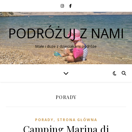
PODRÓŻUJ Z NAMI
Małe i duże z dzieciakami podróże
PORADY
,
PORADY
STRONA GŁÓWNA
Camping Marina di