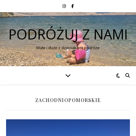
PODRÓŻUJ Z NAMI
Małe i duże z dzieciakami podróże
ZACHODNIOPOMORSKIE