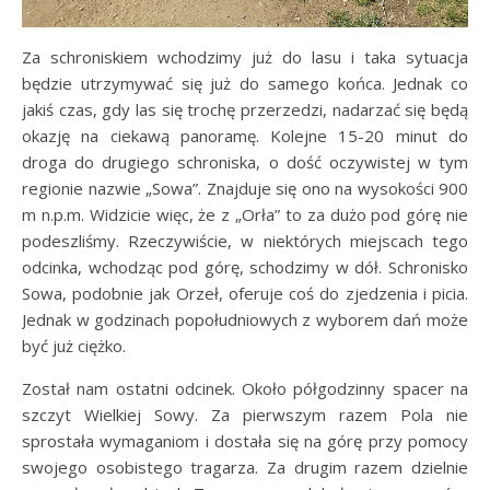
Za schroniskiem wchodzimy już do lasu i taka sytuacja
będzie utrzymywać się już do samego końca. Jednak co
jakiś czas, gdy las się trochę przerzedzi, nadarzać się będą
okazję na ciekawą panoramę. Kolejne 15-20 minut do
droga do drugiego schroniska, o dość oczywistej w tym
regionie nazwie „Sowa”. Znajduje się ono na wysokości 900
m n.p.m. Widzicie więc, że z „Orła” to za dużo pod górę nie
podeszliśmy. Rzeczywiście, w niektórych miejscach tego
odcinka, wchodząc pod górę, schodzimy w dół. Schronisko
Sowa, podobnie jak Orzeł, oferuje coś do zjedzenia i picia.
Jednak w godzinach popołudniowych z wyborem dań może
być już ciężko.
Został nam ostatni odcinek. Około półgodzinny spacer na
szczyt Wielkiej Sowy. Za pierwszym razem Pola nie
sprostała wymaganiom i dostała się na górę przy pomocy
swojego osobistego tragarza. Za drugim razem dzielnie