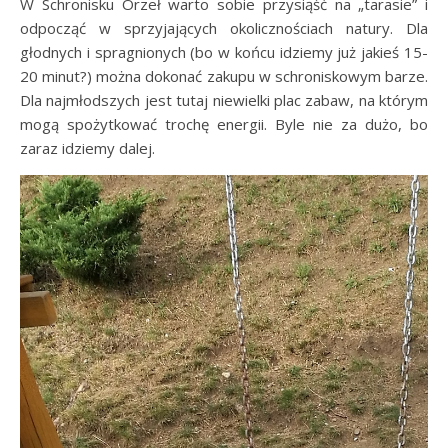
W Schronisku Orzeł warto sobie przysiąść na „tarasie” i
odpocząć w sprzyjających okolicznościach natury. Dla
głodnych i spragnionych (bo w końcu idziemy już jakieś 15-
20 minut?) można dokonać zakupu w schroniskowym barze.
Dla najmłodszych jest tutaj niewielki plac zabaw, na którym
mogą spożytkować trochę energii. Byle nie za dużo, bo
zaraz idziemy dalej.