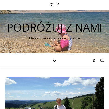
PODRÓŻUJ Z NAMI
Małe i duże z dzieciakami podróże