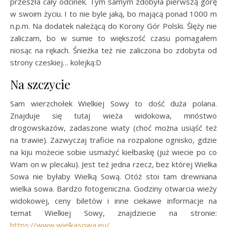
przeszła cały odcinek. Tym samym zdobyła pierwszą górę
w swoim życiu. I to nie byle jaką, bo mającą ponad 1000 m
n.p.m. Na dodatek należącą do Korony Gór Polski. Ślęży nie
zaliczam, bo w sumie to większość czasu pomagałem
niosąc na rękach. Śnieżka też nie zaliczona bo zdobyta od
strony czeskiej… kolejką:D
Na szczycie
Sam wierzchołek Wielkiej Sowy to dość duża polana.
Znajduje się tutaj wieża widokowa, mnóstwo
drogowskazów, zadaszone wiaty (choć można usiąść też
na trawie). Zazwyczaj traficie na rozpalone ognisko, gdzie
na kiju możecie sobie usmażyć kiełbaskę (już wiecie po co
Wam on w plecaku). Jest też jedna rzecz, bez której Wielka
Sowa nie byłaby Wielką Sową. Otóż stoi tam drewniana
wielka sowa. Bardzo fotogeniczna. Godziny otwarcia wieży
widokowej, ceny biletów i inne ciekawe informacje na
temat Wielkiej Sowy, znajdziecie na stronie:
https://www.wielkasowa.eu/