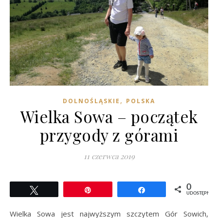
,
DOLNOŚLĄSKIE
POLSKA
Wielka Sowa – początek
przygody z górami
11 czerwca 2019
0
Tweetuj
Przypnij
Udostępnij
UDOSTĘPNIEŃ
Wielka Sowa jest najwyższym szczytem Gór Sowich,