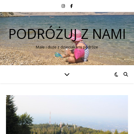
PODRÓŻUJ Z NAMI
Małe i duże z dzieciakami podróże